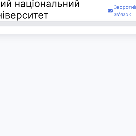
ий національний
Зворотні
ніверситет
зв'язок