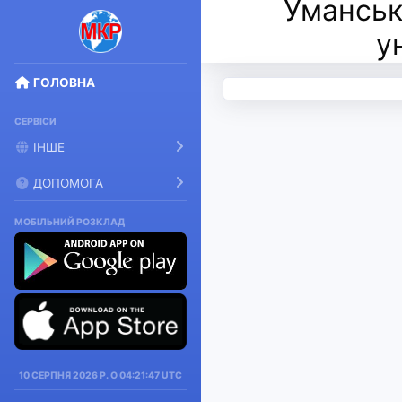
Уманськ
у
ГОЛОВНА
СЕРВІСИ
ІНШЕ
ДОПОМОГА
МОБІЛЬНИЙ РОЗКЛАД
10 СЕРПНЯ 2026 Р. О 04:21:47 UTC